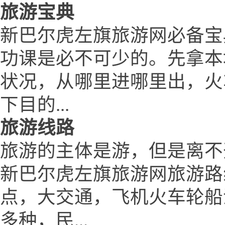
旅游宝典
新巴尔虎左旗旅游网必备宝典
功课是必不可少的。先拿本
状况，从哪里进哪里出，火
下目的...
旅游线路
旅游的主体是游，但是离不
新巴尔虎左旗旅游网旅游路
点，大交通，飞机火车轮船
多种，民...