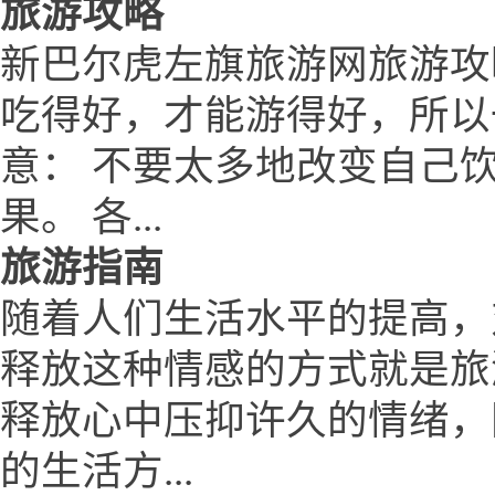
旅游攻略
新巴尔虎左旗旅游网旅游攻
吃得好，才能游得好，所以
意： 不要太多地改变自己
果。 各...
旅游指南
随着人们生活水平的提高，
释放这种情感的方式就是旅
释放心中压抑许久的情绪，
的生活方...